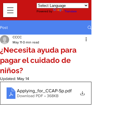
Powered by
Translate
Post
CCCC
May 11
0 min read
¿Necesita ayuda para
pagar el cuidado de
niños?
Updated:
May 14
Applying_for_CCAP-Sp
.pdf
Download PDF • 368KB